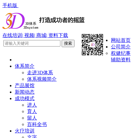
手机版
在线培训
| 视频
| 商城
| 资料下载
网站首页
公司简介
权健纪事
辅助资料
体系简介
走进3D体系
体系视频简介
产品展馆
新闻动态
成功模式
进人
育人
留人
百科全书
火疗培训
文字